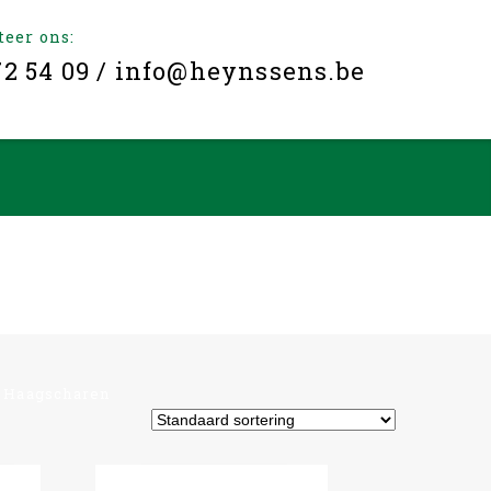
teer ons:
72 54 09 / info@heynssens.be
/
Haagscharen
-6%