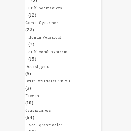
(2)
Stihl bosmaaiers
(12)
Combi Systemen
(22)
Honda Versatool
(7)
Stihl combisysteem
(15)
Doorslijpers
(5)
Driepuntladders Vultur
(3)
Frezen
(10)
Grasmaaiers
(54)
Accu grasmaaier