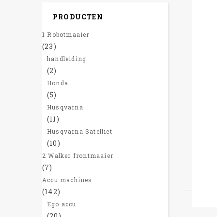
PRODUCTEN
1 Robotmaaier
(23)
handleiding
(2)
Honda
(5)
Husqvarna
(11)
Mot
Husqvarna Satelliet
(10)
Du
2 Walker frontmaaier
(7)
Accu machines
(142)
Ego accu
(20)