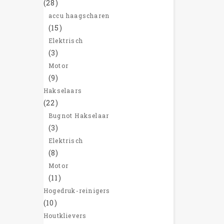
(28)
accu haagscharen
(15)
Elektrisch
(3)
Motor
(9)
Hakselaars
(22)
Bugnot Hakselaar
(3)
Elektrisch
(8)
Motor
(11)
Hogedruk-reinigers
(10)
Houtklievers