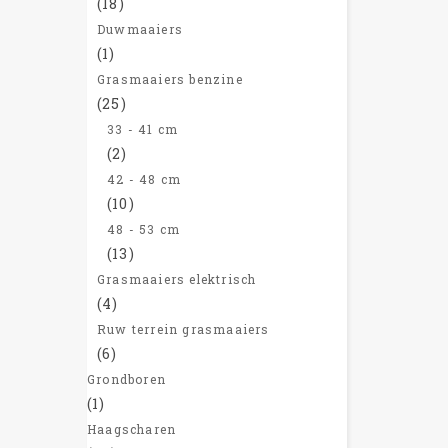
(18)
Duwmaaiers
(1)
Grasmaaiers benzine
(25)
33 - 41 cm
(2)
42 - 48 cm
(10)
48 - 53 cm
(13)
Grasmaaiers elektrisch
(4)
Ruw terrein grasmaaiers
(6)
Grondboren
(1)
Haagscharen