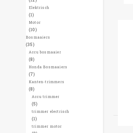
Elektrisch
(1)
Motor
(10)
Bosmaaiers
(35)
No
Accu bosmaaier
spa
(8)
Max
Honda Bosmaaiers
Op
(7)
ve
Kanten-trimmers
Ve
(8)
Accu trimmer
Aan
(5)
trimmer electrisch
€
(1)
trimmer motor