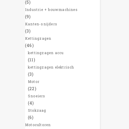
(5)
Industrie + bouwmachines
(9)
Kanten-snijders
(3)
Kettingzagen
(46)
kettingzagen accu
(11)
kettingzagen elektrisch
(3)
Motor
(22)
Snoeiers
(4)
Stokzaag
(6)
Motocultoren