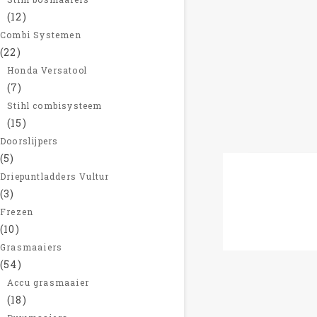
(12)
Combi Systemen
(22)
Honda Versatool
(7)
Stihl combisysteem
(15)
Doorslijpers
(5)
Driepuntladders Vultur
1. Stihl Mo
(3)
Frezen
€
29
(10)
Grasmaaiers
(54)
Accu grasmaaier
(18)