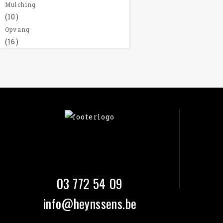
Mulching
(10)
Opvang
(16)
03 772 54 09
info@heynssens.be