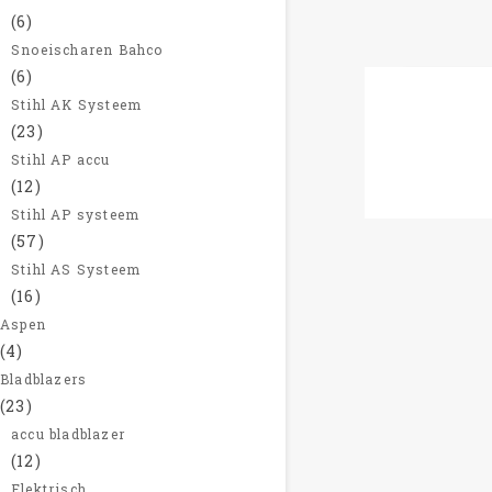
(6)
Snoeischaren Bahco
(6)
-5%
Stihl AK Systeem
Husqvarn
(23)
Stihl AP accu
€
899,00
(12)
Stihl AP systeem
(57)
Stihl AS Systeem
(16)
Aspen
(4)
Bladblazers
(23)
accu bladblazer
(12)
Elektrisch