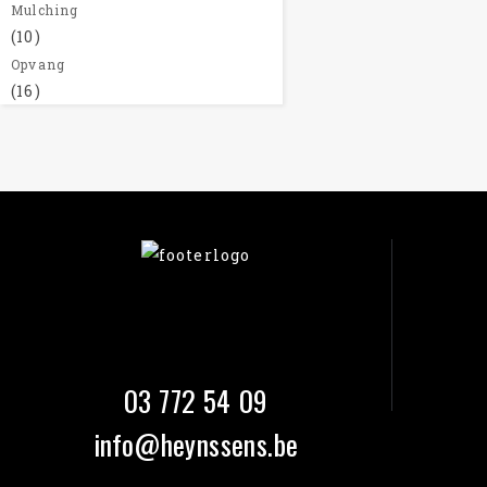
Mulching
(10)
Opvang
(16)
03 772 54 09
info@heynssens.be