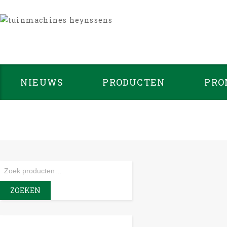
NIEUWS
PRODUCTEN
PRO
-6%
ZOEKEN