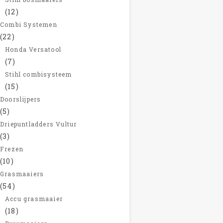
(12)
Combi Systemen
(22)
Honda Versatool
(7)
Stihl combisysteem
(15)
Doorslijpers
(5)
Driepuntladders Vultur
(3)
Frezen
(10)
Grasmaaiers
(54)
Accu grasmaaier
(18)