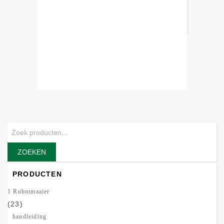
Stihl KGA 770
€
929,00
€
880,00
ZOEKEN
PRODUCTEN
1 Robotmaaier
(23)
handleiding