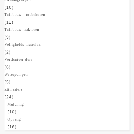
(10)
Tuinbouw - toebehoren
(11)
Tuinbouw-traktoren
(9)
Veiligheids-materiaal
(2)
Verticuteer-ders
(6)
Waterpompen
(5)
Zitmaaiers
(24)
Mulching
(10)
Opvang
(16)