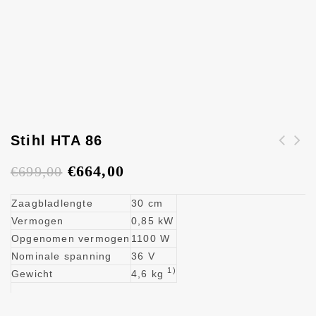
Stihl HTA 86
Stihl FSA 60 R
€
664,00
€
699,00
trimmer
Zaagbladlengte
30 cm
Vermogen
0,85 kW
Opgenomen vermogen
1100 W
Nominale spanning
36 V
1)
Gewicht
4,6 kg