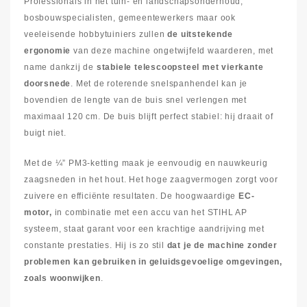
Professionals in het tuin- en landschapsonderhoud,
bosbouwspecialisten, gemeentewerkers maar ook
veeleisende hobbytuiniers zullen
de uitstekende
ergonomie
van deze machine ongetwijfeld waarderen, met
name dankzij de
stabiele telescoopsteel met vierkante
doorsnede
. Met de roterende snelspanhendel kan je
bovendien de lengte van de buis snel verlengen met
maximaal 120 cm. De buis blijft perfect stabiel: hij draait of
buigt niet.
Met de ¼” PM3-ketting maak je eenvoudig en nauwkeurig
zaagsneden in het hout. Het hoge zaagvermogen zorgt voor
zuivere en efficiënte resultaten. De hoogwaardige
EC‑
motor,
in combinatie met een accu van het STIHL AP
systeem, staat garant voor een krachtige aandrijving met
constante prestaties. Hij is zo stil
dat je de machine zonder
problemen kan gebruiken in geluidsgevoelige omgevingen,
zoals woonwijken
.