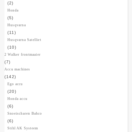
(2)
Honda
(5)
Husqvarna
(11)
Husqvarna Satelliet
(10)
2 Walker frontmaaier
(7)
Accu machines
(142)
Ego accu
(20)
Honda accu
(6)
Snoeischaren Bahco
(6)
Stihl AK Systeem