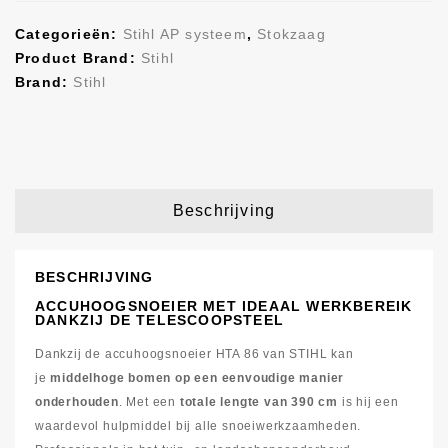
Categorieën:
Stihl AP systeem
,
Stokzaag
Product Brand:
Stihl
Brand:
Stihl
Beschrijving
BESCHRIJVING
ACCUHOOGSNOEIER MET IDEAAL WERKBEREIK
DANKZIJ DE TELESCOOPSTEEL
Dankzij de accuhoogsnoeier HTA 86 van STIHL kan
je
middelhoge bomen op een eenvoudige manier
onderhouden
. Met een
totale lengte van 390 cm
is hij een
waardevol hulpmiddel bij alle snoeiwerkzaamheden.