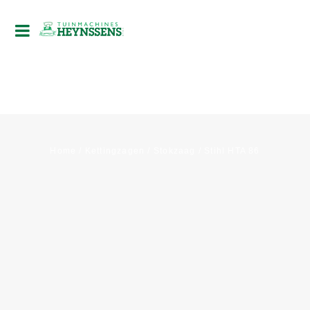
Home
/
Kettingzagen
/
Stokzaag
/
Stihl HTA 86
-5%