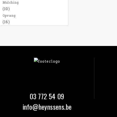
Mulching
(10)
Opvang
(16)
03 772 54 09
info@heynssens.be