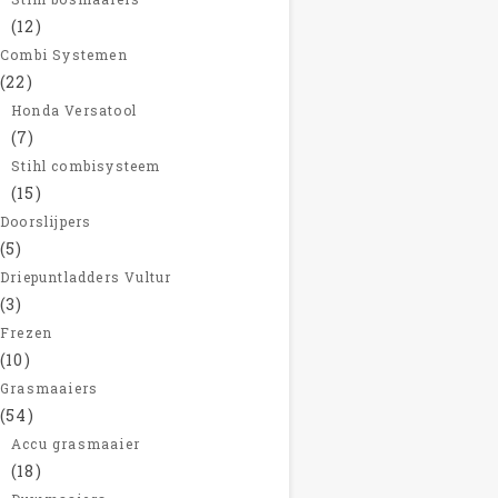
(12)
Combi Systemen
(22)
Honda Versatool
(7)
Stihl combisysteem
(15)
Doorslijpers
(5)
Driepuntladders Vultur
(3)
Frezen
(10)
Grasmaaiers
(54)
Accu grasmaaier
(18)