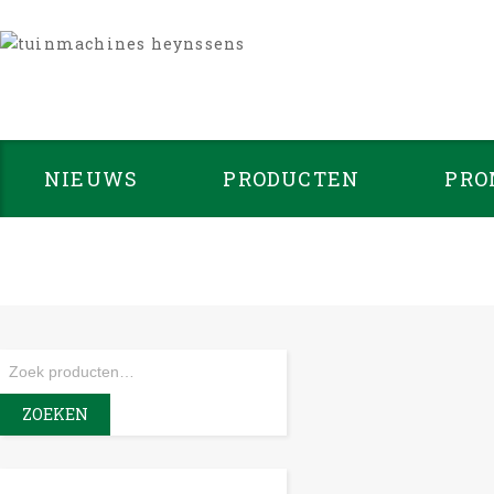
NIEUWS
PRODUCTEN
PRO
-6%
ZOEKEN