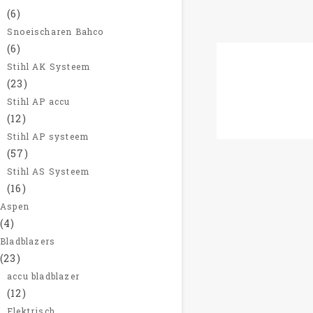
(6)
Snoeischaren Bahco
(6)
Stihl AK Systeem
Stihl Spro
(23)
– 25
Stihl AP accu
(12)
Stihl AP systeem
(57)
Stihl AS Systeem
(16)
Aspen
(4)
Bladblazers
(23)
accu bladblazer
(12)
Elektrisch